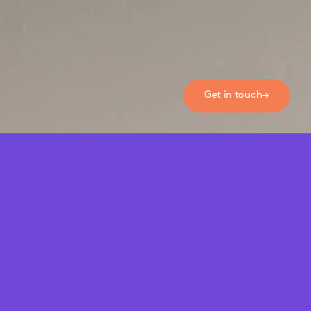
Get in touch
→